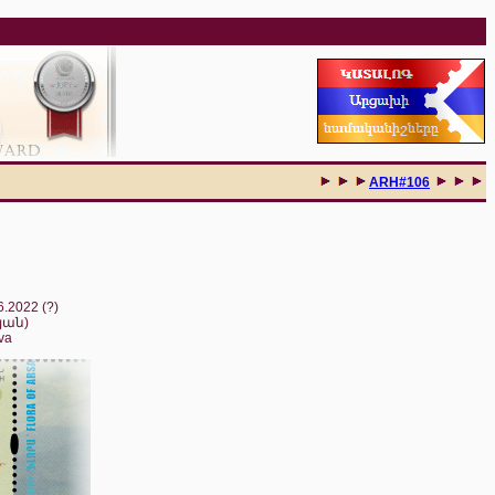
ARH#106
6.2022 (?)
յան)
va