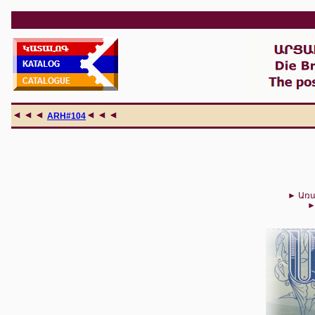
ARH#104
►
Առ